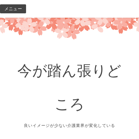
コ
メニュー
ン
テ
ン
ツ
へ
ス
キ
今が踏ん張りど
ッ
プ
ころ
良いイメージが少ない介護業界が変化している