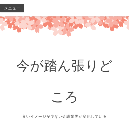
コ
メニュー
ン
テ
ン
ツ
へ
ス
キ
今が踏ん張りど
ッ
プ
ころ
良いイメージが少ない介護業界が変化している